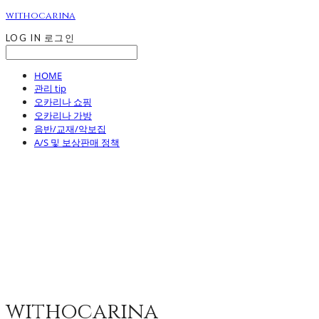
withocarina
LOG IN
로그인
HOME
관리 tip
오카리나 쇼핑
오카리나 가방
음반/교재/악보집
A/S 및 보상판매 정책
withocarina