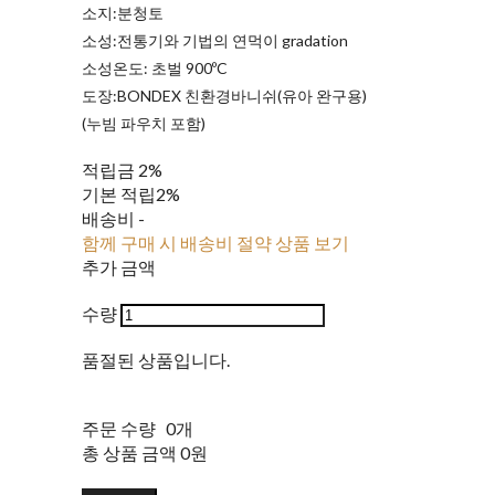
소지:분청토
소성:전통기와 기법의 연먹이 gradation
소성온도: 초벌 900ºC
도장:BONDEX 친환경바니쉬(유아 완구용)
(누빔 파우치 포함)
적립금
2%
기본 적립
2%
배송비
-
함께 구매 시 배송비 절약 상품 보기
추가 금액
수량
품절된 상품입니다.
주문 수량
0개
총 상품 금액
0원