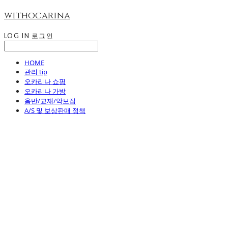
withocarina
LOG IN
로그인
HOME
관리 tip
오카리나 쇼핑
오카리나 가방
음반/교재/악보집
A/S 및 보상판매 정책