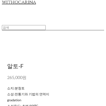
withocarina
알토-F
265,000원
소지:분청토
소성:전통기와 기법의 연먹이
gradation
소성온도: 초벌 900ºC