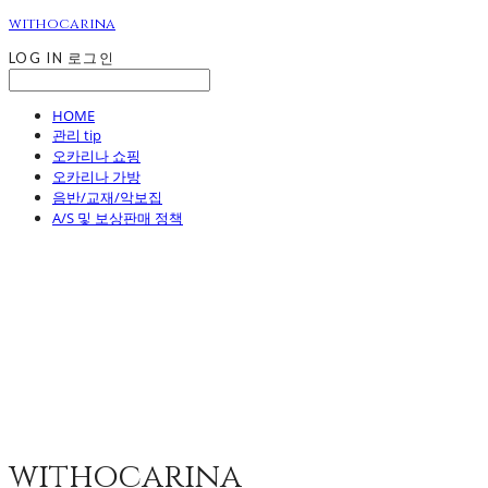
withocarina
LOG IN
로그인
HOME
관리 tip
오카리나 쇼핑
오카리나 가방
음반/교재/악보집
A/S 및 보상판매 정책
withocarina